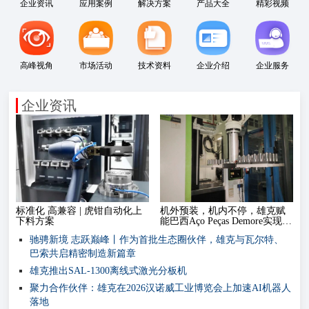
企业资讯
应用案例
解决方案
产品大全
精彩视频
高峰视角
市场活动
技术资料
企业介绍
企业服务
企业资讯
标准化 高兼容 | 虎钳自动化上
机外预装，机内不停，雄克赋
下料方案
能巴西Aço Peças Demore实现灵
活高效生产
驰骋新境 志跃巅峰丨作为首批生态圈伙伴，雄克与瓦尔特、
巴索共启精密制造新篇章
雄克推出SAL-1300离线式激光分板机
聚力合作伙伴：雄克在2026汉诺威工业博览会上加速AI机器人
落地