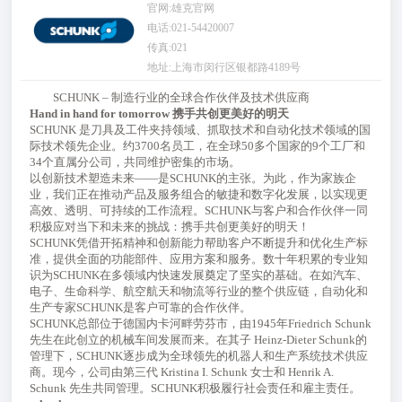
官网:
雄克官网
电话:021-54420007
传真:021
地址:上海市闵行区银都路4189号
SCHUNK – 制造行业的全球合作伙伴及技术供应商
Hand in hand for tomorrow 携手共创更美好的明天
SCHUNK 是刀具及工件夹持领域、抓取技术和自动化技术领域的国
际技术领先企业。约3700名员工，在全球50多个国家的9个工厂和
34个直属分公司，共同维护密集的市场。
以创新技术塑造未来——是SCHUNK的主张。为此，作为家族企
业，我们正在推动产品及服务组合的敏捷和数字化发展，以实现更
高效、透明、可持续的工作流程。SCHUNK与客户和合作伙伴一同
积极应对当下和未来的挑战：携手共创更美好的明天！
SCHUNK凭借开拓精神和创新能力帮助客户不断提升和优化生产标
准，提供全面的功能部件、应用方案和服务。数十年积累的专业知
识为SCHUNK在多领域内快速发展奠定了坚实的基础。在如汽车、
电子、生命科学、航空航天和物流等行业的整个供应链，自动化和
生产专家SCHUNK是客户可靠的合作伙伴。
SCHUNK总部位于德国内卡河畔劳芬市，由1945年Friedrich Schunk
先生在此创立的机械车间发展而来。在其子 Heinz-Dieter Schunk的
管理下，SCHUNK逐步成为全球领先的机器人和生产系统技术供应
商。现今，公司由第三代 Kristina I. Schunk 女士和 Henrik A.
Schunk 先生共同管理。SCHUNK积极履行社会责任和雇主责任。