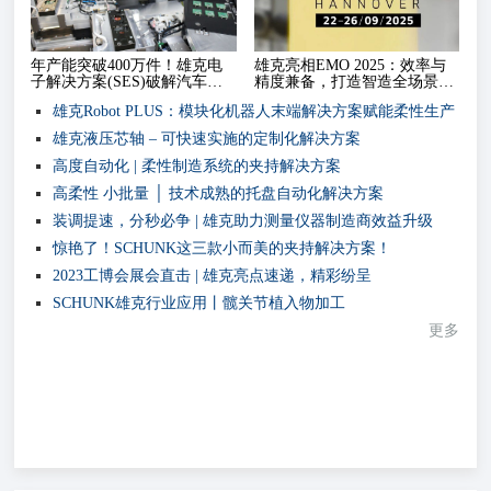
年产能突破400万件！雄克电
雄克亮相EMO 2025：效率与
年
子解决方案(SES)破解汽车电
精度兼备，打造智造全场景解
子
子产线瓶颈
决方案
子
雄克Robot PLUS：模块化机器人末端解决方案赋能柔性生产
雄克液压芯轴 – 可快速实施的定制化解决方案
高度自动化 | 柔性制造系统的夹持解决方案
高柔性 小批量 │ 技术成熟的托盘自动化解决方案
装调提速，分秒必争 | 雄克助力测量仪器制造商效益升级
惊艳了！SCHUNK这三款小而美的夹持解决方案！
2023工博会展会直击 | 雄克亮点速递，精彩纷呈
SCHUNK雄克行业应用丨髋关节植入物加工
更多