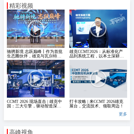
精彩视频
驰骋新境 志跃巅峰丨作为首批
雄克CCMT2026：从标准化产
生态圈伙伴，雄克与瓦尔特、
品到系统工程，以本土深耕赋
巴索共启精密制造新篇章
能智造升级
CCMT 2026 现场直击 | 雄克中
打卡攻略 | 来CCMT 2026雄克
国：三大引擎，驱动智造深化
展台，交流技术、领取周边！
落地
更多
高峰视角