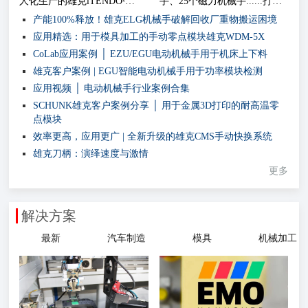
人化生产的雄克iTENDO²
手、25个磁力机械手......打造
seismo磁性传感器
脚手架自动化生产系统
产能100%释放！雄克ELG机械手破解回收厂重物搬运困境
应用精选：用于模具加工的手动零点模块雄克WDM-5X
CoLab应用案例 │ EZU/EGU电动机械手用于机床上下料
雄克客户案例 | EGU智能电动机械手用于功率模块检测
应用视频 │ 电动机械手行业案例合集
SCHUNK雄克客户案例分享 │ 用于金属3D打印的耐高温零
点模块
效率更高，应用更广 | 全新升级的雄克CMS手动快换系统
雄克刀柄：演绎速度与激情
更多
解决方案
最新
汽车制造
模具
机械加工