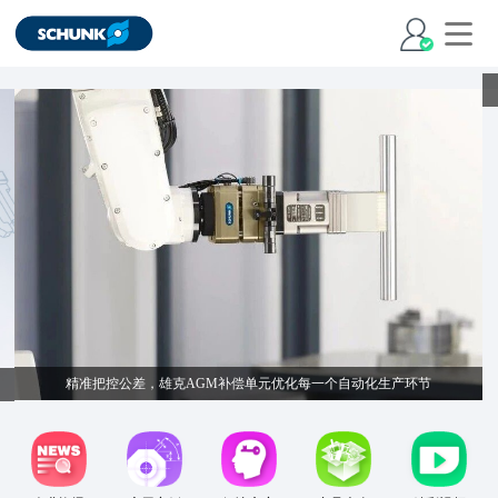
当精密加工遇上用工荒：雄克R-C2用柔性自动化打通产能瓶颈