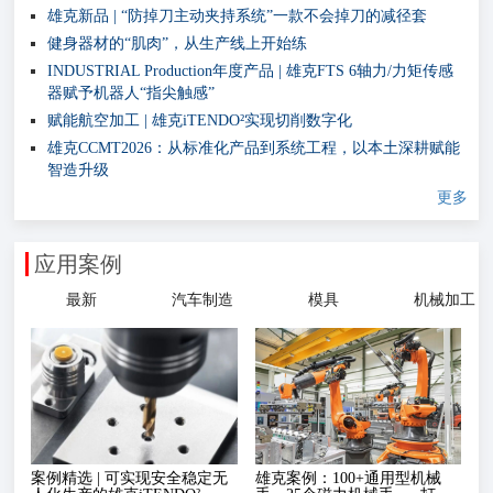
雄克新品 | “防掉刀主动夹持系统”一款不会掉刀的减径套
健身器材的“肌肉”，从生产线上开始练
INDUSTRIAL Production年度产品 | 雄克FTS 6轴力/力矩传感
器赋予机器人“指尖触感”
赋能航空加工 | 雄克iTENDO²实现切削数字化
雄克CCMT2026：从标准化产品到系统工程，以本土深耕赋能
智造升级
更多
应用案例
最新
汽车制造
模具
机械加工
案例精选 | 可实现安全稳定无
雄克案例：100+通用型机械
雄